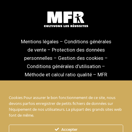
Mentions légales
–
Conditions générales
de vente
–
Protection des données
personnelles
–
Gestion des cookies
–
Conditions générales d’utilisation
–
Méthode et calcul ratio qualité
–
MFR
National
–
MFR Nouvelle Aquitaine
Cookies Pour assurer le bon fonctionnement de ce site, nous
devons parfois enregistrer de petits fichiers de données sur
l'équipement de nos utilisateurs. La plupart des grands sites web
font de même.
facebook
linkedin
youtube
instagram
Accepter