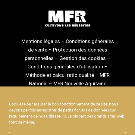
Mentions légales
–
Conditions générales
de vente
–
Protection des données
personnelles
–
Gestion des cookies
–
Conditions générales d’utilisation
–
Méthode et calcul ratio qualité
–
MFR
National
–
MFR Nouvelle Aquitaine
Cookies Pour assurer le bon fonctionnement de ce site, nous
devons parfois enregistrer de petits fichiers de données sur
l'équipement de nos utilisateurs. La plupart des grands sites web
facebook
linkedin
youtube
instagram
font de même.