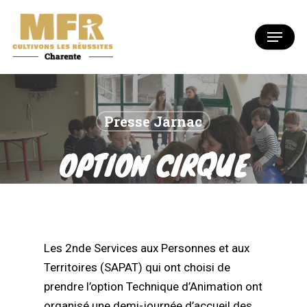
Skip
to
Menu
Close
main
Menu
content
Presse Jarnac
OPTION CIRQUE
POUR LES 2NDE
DU BAC PRO
Les 2nde Services aux Personnes et aux
SAPAT
Territoires (SAPAT) qui ont choisi de
prendre l’option Technique d’Animation ont
organisé une demi-journée d’accueil des