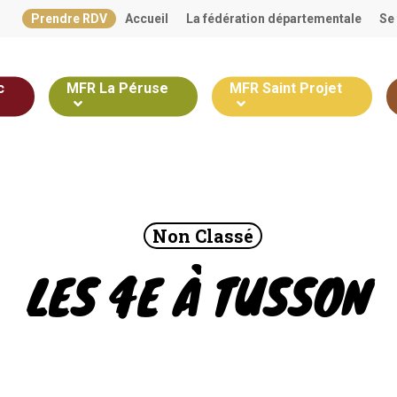
Prendre RDV
Accueil
La fédération départementale
Se
c
MFR La Péruse
MFR Saint Projet
Non Classé
LES 4E À TUSSON