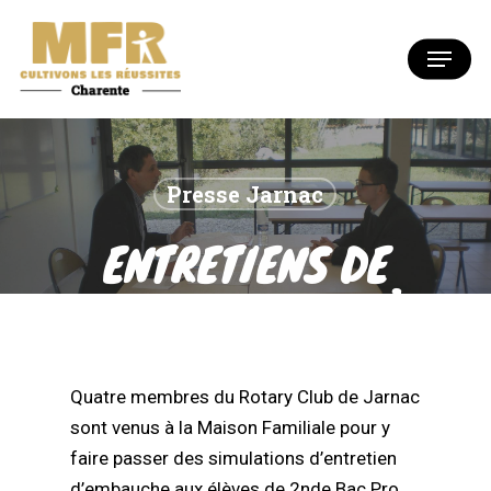
Skip
to
Menu
Close
main
Menu
content
Presse Jarnac
ENTRETIENS DE
RECRUTEMENT À
LA MFR
Quatre membres du Rotary Club de Jarnac
sont venus à la Maison Familiale pour y
faire passer des simulations d’entretien
d’embauche aux élèves de 2nde Bac Pro