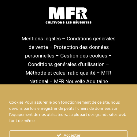
Mentions légales
–
Conditions générales
de vente
–
Protection des données
personnelles
–
Gestion des cookies
–
Conditions générales d’utilisation
–
Méthode et calcul ratio qualité
–
MFR
National
–
MFR Nouvelle Aquitaine
Cookies Pour assurer le bon fonctionnement de ce site, nous
devons parfois enregistrer de petits fichiers de données sur
l'équipement de nos utilisateurs. La plupart des grands sites web
facebook
linkedin
youtube
instagram
font de même.
Accepter