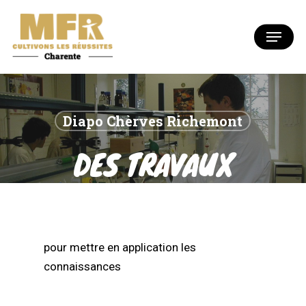
Skip
to
Menu
Close
main
Menu
content
Diapo Chèrves Richemont
DES TRAVAUX
PRATIQUES
pour mettre en application les
connaissances