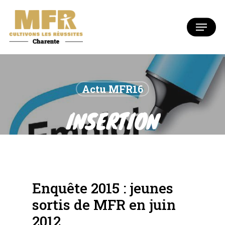
Skip
to
Menu
Close
main
Menu
content
Actu MFR16
INSERTION
PROFESSIONNELLE
Enquête 2015 : jeunes
sortis de MFR en juin
2012