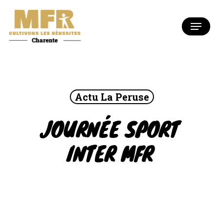
Skip
to
Menu
Close
main
Menu
content
Actu La Peruse
JOURNÉE SPORT
INTER MFR