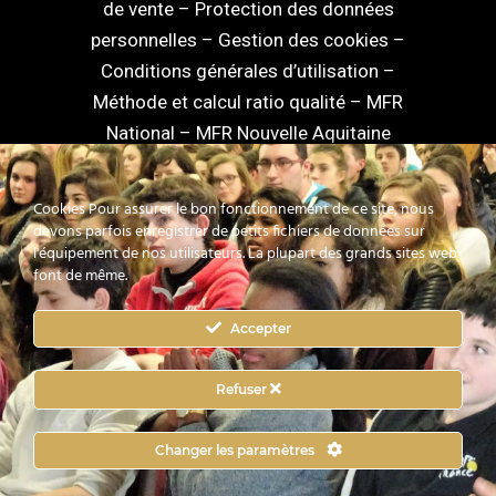
de vente
–
Protection des données
personnelles
–
Gestion des cookies
–
Conditions générales d’utilisation
–
Méthode et calcul ratio qualité
–
MFR
National
–
MFR Nouvelle Aquitaine
Cookies Pour assurer le bon fonctionnement de ce site, nous
devons parfois enregistrer de petits fichiers de données sur
l'équipement de nos utilisateurs. La plupart des grands sites web
facebook
linkedin
youtube
instagram
font de même.
Accepter
mixcloud
Refuser
© 2026 Les Maisons Familiales Rurales de la
Changer les paramètres
Charente.