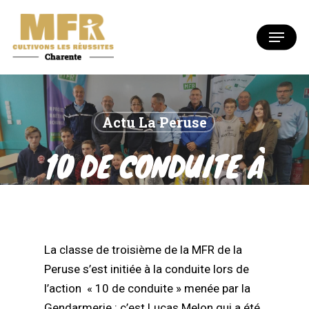
Skip
to
Menu
Close
main
Menu
content
Actu La Peruse
10 DE CONDUITE À
LA MFR DE SAINT
PROJET
La classe de troisième de la MFR de la
Peruse s’est initiée à la conduite lors de
l’action « 10 de conduite » menée par la
Gendarmerie ​: c’est Lucas Melon qui a été