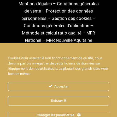
Mentions légales
–
Conditions générales
de vente
–
Protection des données
personnelles
–
Gestion des cookies
–
Conditions générales d’utilisation
–
Méthode et calcul ratio qualité
–
MFR
National
–
MFR Nouvelle Aquitaine
Cookies Pour assurer le bon fonctionnement de ce site, nous
devons parfois enregistrer de petits fichiers de données sur
l'équipement de nos utilisateurs. La plupart des grands sites web
facebook
linkedin
youtube
instagram
font de même.
Accepter
mixcloud
Refuser
© 2026 Les Maisons Familiales Rurales de la
Changer les paramètres