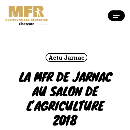
Skip
to
Menu
Close
main
Menu
content
Actu Jarnac
LA MFR DE JARNAC
AU SALON DE
L’AGRICULTURE
2018