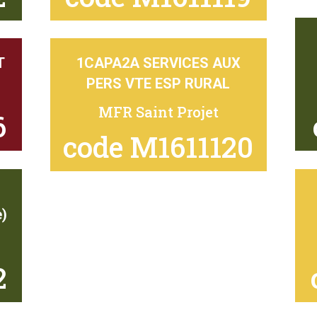
T
1CAPA2A SERVICES AUX
PERS VTE ESP RURAL
MFR Saint Projet
6
code M1611120
S
)
2