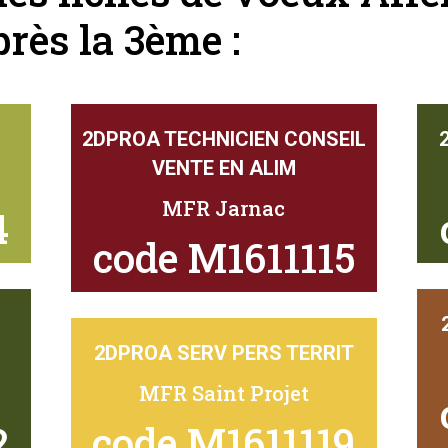
près la 3ème :
2DPROA TECHNICIEN CONSEIL
VENTE EN ALIM
MFR Jarnac
4
code M1611115
2DPROA SERV PERS TERRIT
MFR Saint Projet
2
code M1611119