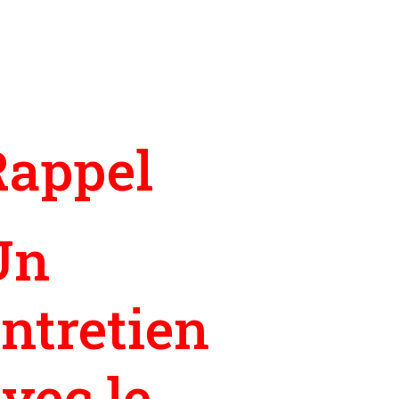
Rappel
Un
ntretien
vec le