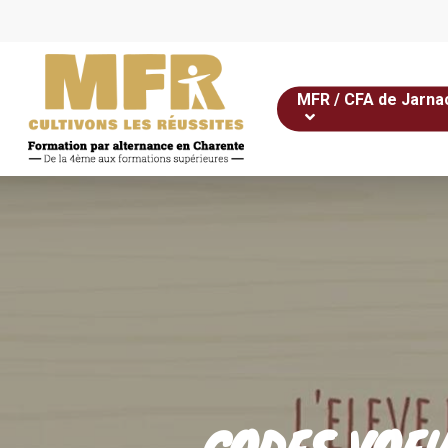
Skip
to
main
content
MFR / CFA de Jarna
CODES VOEU