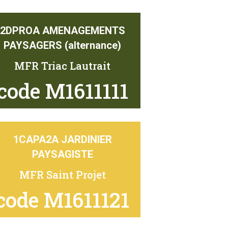
2DPROA AMENAGEMENTS
PAYSAGERS (alternance)
MFR Triac Lautrait
code M1611111
1CAPA2A JARDINIER
PAYSAGISTE
MFR Saint Projet
code M1611121