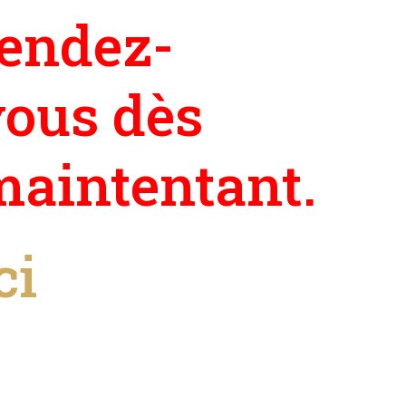
rendez-
vous dès
maintentant.
ci