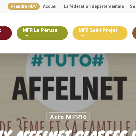
Prendre RDV
Accueil
La fédération départementale
Se
c
MFR La Péruse
MFR Saint Projet
Actu MFR16
X AFFELNET CLASSES 