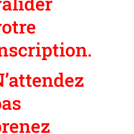
alider
otre
nscription.
N’attendez
pas
prenez