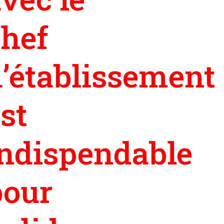
chef
d’établissement
st
indispendable
pour