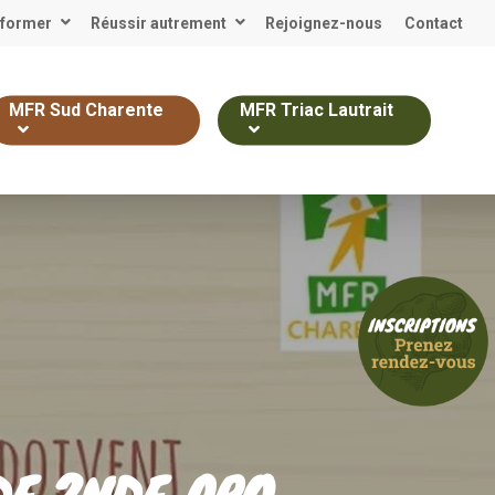
 former
Réussir autrement
Rejoignez-nous
Contact
MFR Sud Charente
MFR Triac Lautrait
DE 2NDE PRO