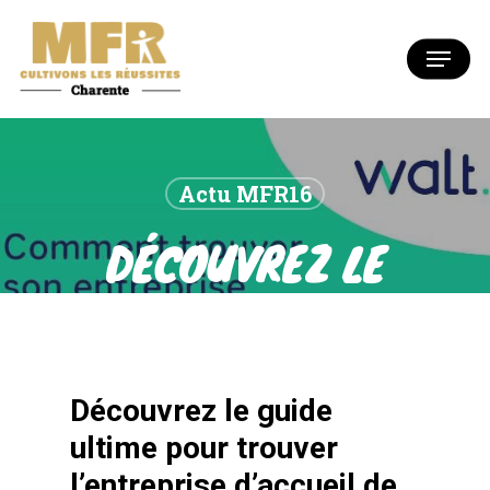
Skip
to
Menu
Close
main
Menu
content
Actu MFR16
DÉCOUVREZ LE
GUIDE ULTIME
POUR TROUVER
Découvrez le guide
L’ENTREPRISE
ultime pour trouver
D’ACCUEIL DE
l’entreprise d’accueil de