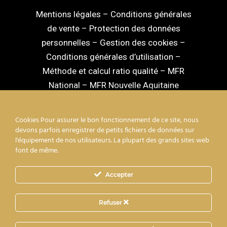
Mentions légales
–
Conditions générales
de vente
–
Protection des données
personnelles
–
Gestion des cookies
–
Conditions générales d’utilisation
–
Méthode et calcul ratio qualité
–
MFR
National
–
MFR Nouvelle Aquitaine
Cookies Pour assurer le bon fonctionnement de ce site, nous
devons parfois enregistrer de petits fichiers de données sur
l'équipement de nos utilisateurs. La plupart des grands sites web
facebook
linkedin
youtube
instagram
font de même.
Accepter
mixcloud
Refuser