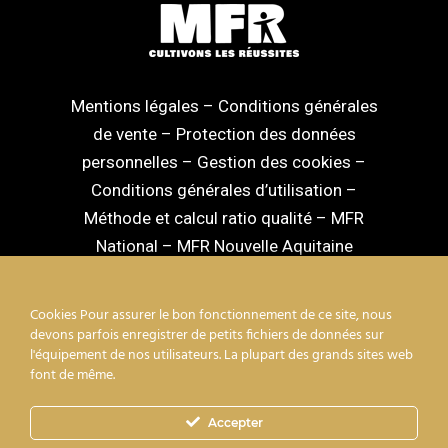
Mentions légales
–
Conditions générales
de vente
–
Protection des données
personnelles
–
Gestion des cookies
–
Conditions générales d’utilisation
–
Méthode et calcul ratio qualité
–
MFR
National
–
MFR Nouvelle Aquitaine
Cookies Pour assurer le bon fonctionnement de ce site, nous
devons parfois enregistrer de petits fichiers de données sur
l'équipement de nos utilisateurs. La plupart des grands sites web
facebook
linkedin
youtube
instagram
font de même.
Accepter
mixcloud