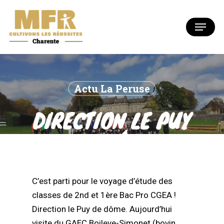
Skip
to
Menu
Close
main
Menu
content
Actu La Peruse
DIRECTION LE PUY
DE DÔME
C’est parti pour le voyage d’étude des
classes de 2nd et 1ère Bac Pro CGEA !
Direction le Puy de dôme. Aujourd’hui
visite du GAEC Boileve-Simonet (bovin,