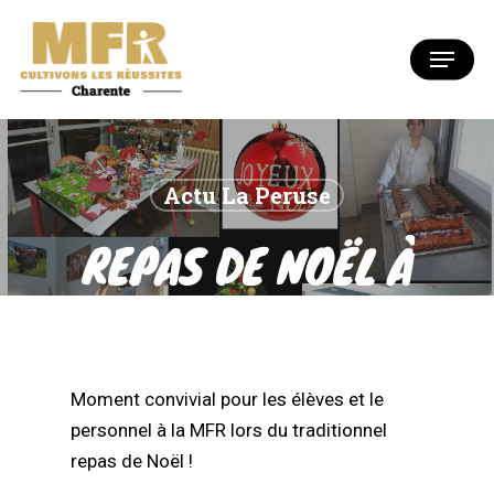
Skip
to
Menu
Close
main
Menu
content
Actu La Peruse
REPAS DE NOËL À
LA MFR
Moment convivial pour les élèves et le
personnel à la MFR lors du traditionnel
repas de Noël !