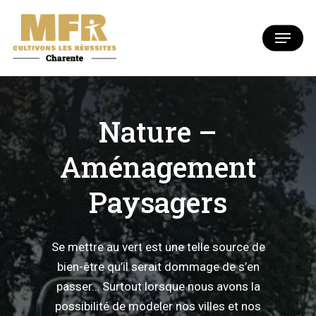
Skip
to
Menu
Close
main
Menu
content
Nature –
Aménagement
Paysagers
Se mettre au vert est une telle source de
bien-être qu’il serait dommage de s’en
passer… Surtout lorsque nous avons la
possibilité de modeler nos villes et nos