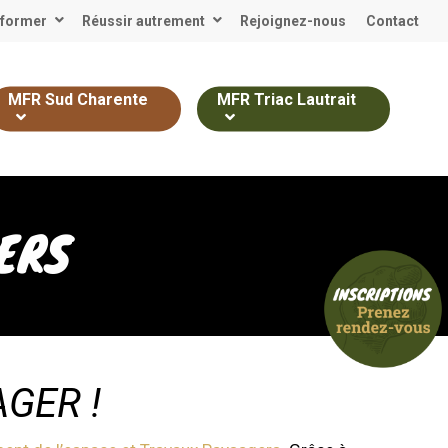
 former
Réussir autrement
Rejoignez-nous
Contact
MFR Sud Charente
MFR Triac Lautrait
ERS
GER !