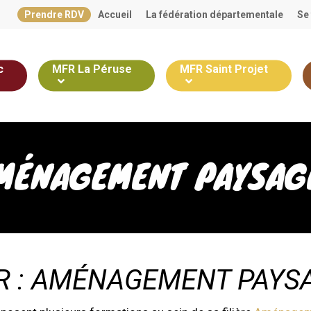
Prendre RDV
Accueil
La fédération départementale
Se
c
MFR La Péruse
MFR Saint Projet
AMÉNAGEMENT PAYSAG
IR : AMÉNAGEMENT PAYSA