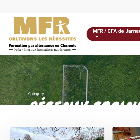
Skip
to
main
content
MFR / CFA de Jarna
Category
RÉSEAUX SOCIAU