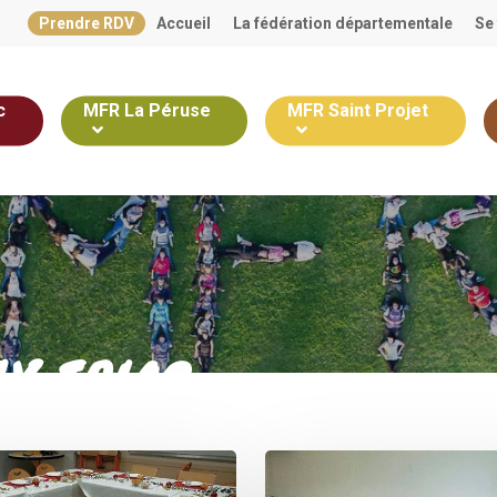
Prendre RDV
Accueil
La fédération départementale
Se
c
MFR La Péruse
MFR Saint Projet
X TRIAC