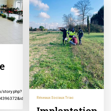
e
/story.php?
Réseaux Sociaux Triac
454396372&id=100001129584406&sfnsn=scwspmo
scwspmo
Implantation