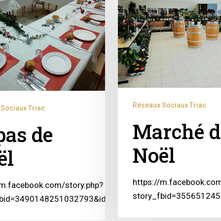
Réseaux Sociaux Triac
Sociaux Triac
Marché d
pas de
Noël
ël
https://m.facebook.com
/m.facebook.com/story.php?
story_fbid=3556512
fbid=3490148251032793&id=100001129584406&sfnsn=