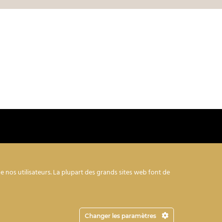
 nos utilisateurs. La plupart des grands sites web font de
 cookies
–
Conditions générales d’utilisation
–
itaine
Changer les paramètres