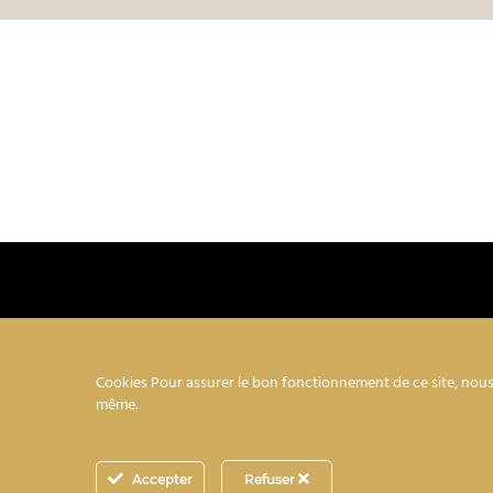
Cookies Pour assurer le bon fonctionnement de ce site, nous 
même.
Mentions légales
–
Conditions générales de 
Méthod
Accepter
Refuser