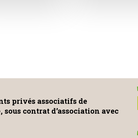
584406&sfnsn=scwspmo
ts privés associatifs de
e, sous contrat d’association avec