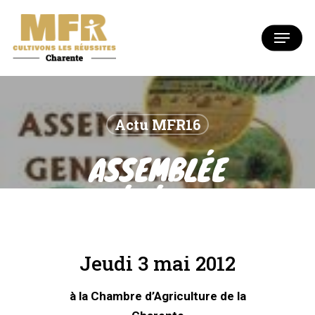
Skip
to
Menu
Close
main
Menu
content
Actu MFR16
ASSEMBLÉE
GÉNÉRALE
Jeudi 3 mai 2012
à la Chambre d’Agriculture de la