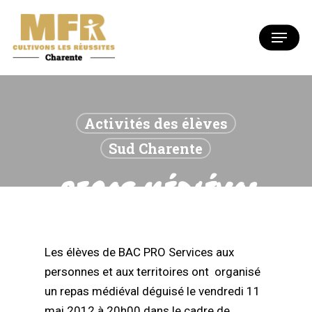
Skip
to
Menu
Close
main
Menu
content
Activités des élèves
Sud Charente
REPAS MÉDIÉVAL
Les élèves de BAC PRO Services aux
personnes et aux territoires ont organisé
un repas médiéval déguisé le vendredi 11
mai 2012 à 20h00 dans le cadre de