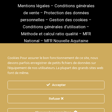
Mentions légales
–
Conditions générales
de vente
–
Protection des données
personnelles
–
Gestion des cookies
–
Conditions générales d’utilisation
–
Méthode et calcul ratio qualité
–
MFR
National
–
MFR Nouvelle Aquitaine
Cookies Pour assurer le bon fonctionnement de ce site, nous
devons parfois enregistrer de petits fichiers de données sur
l'équipement de nos utilisateurs. La plupart des grands sites web
facebook
linkedin
youtube
instagram
font de même.
Accepter
mixcloud
Refuser