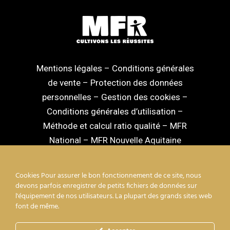
Mentions légales
–
Conditions générales
de vente
–
Protection des données
personnelles
–
Gestion des cookies
–
Conditions générales d’utilisation
–
Méthode et calcul ratio qualité
–
MFR
National
–
MFR Nouvelle Aquitaine
Cookies Pour assurer le bon fonctionnement de ce site, nous
devons parfois enregistrer de petits fichiers de données sur
l'équipement de nos utilisateurs. La plupart des grands sites web
facebook
linkedin
youtube
instagram
font de même.