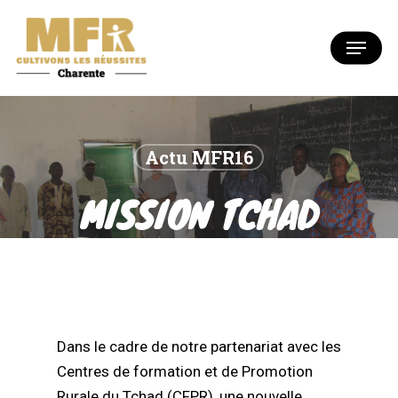
Skip
to
Menu
Close
main
Menu
content
Actu MFR16
MISSION TCHAD
Dans le cadre de notre partenariat avec les
Centres de formation et de Promotion
Rurale du Tchad (CFPR), une nouvelle