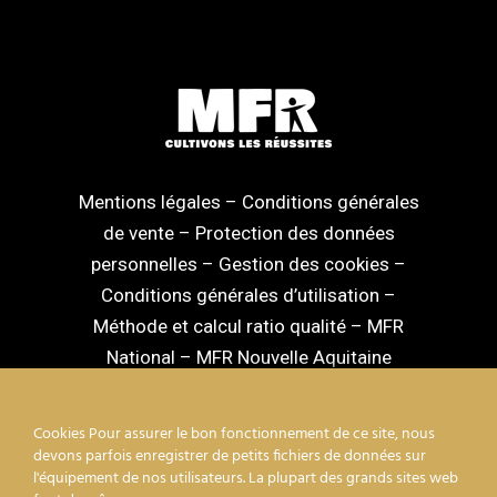
Mentions légales
–
Conditions générales
de vente
–
Protection des données
personnelles
–
Gestion des cookies
–
Conditions générales d’utilisation
–
Méthode et calcul ratio qualité
–
MFR
National
–
MFR Nouvelle Aquitaine
Cookies Pour assurer le bon fonctionnement de ce site, nous
devons parfois enregistrer de petits fichiers de données sur
l'équipement de nos utilisateurs. La plupart des grands sites web
facebook
linkedin
youtube
instagram