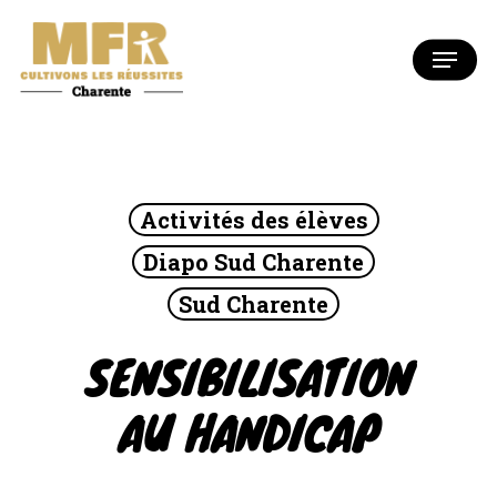
Skip
to
Menu
Close
main
Menu
content
Activités des élèves
Diapo Sud Charente
Sud Charente
SENSIBILISATION
AU HANDICAP