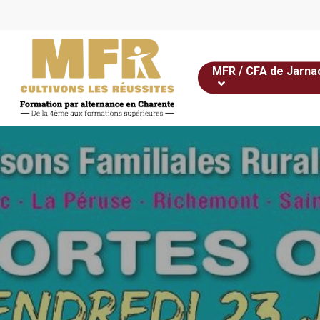
Skip
to
main
content
MFR / CFA de Jarna