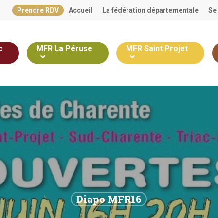
Prendre RDV
Accueil
La fédération départementale
Se
c
MFR La Péruse
MFR Saint Projet
Diapo MFR16