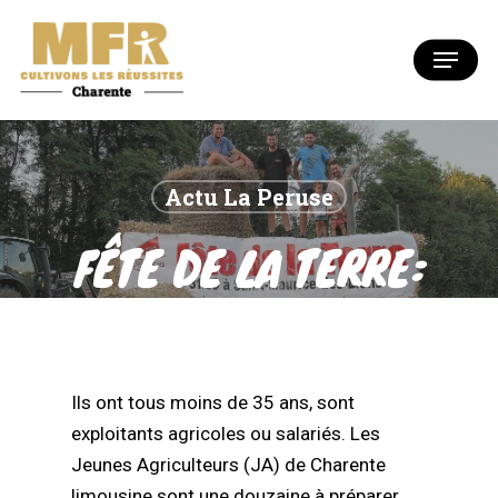
Skip
to
Menu
Close
main
Menu
content
Actu La Peruse
FÊTE DE LA TERRE:
LES JEUNES
AGRICULTEURS
Ils ont tous moins de 35 ans, sont
AUX MANETTES
exploitants agricoles ou salariés. Les
Jeunes Agriculteurs (JA) de Charente
limousine sont une douzaine à préparer